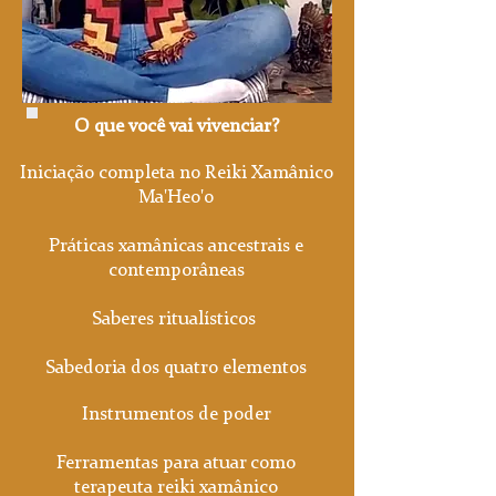
O que você vai vivenciar?
Iniciação completa no Reiki Xamânico
Ma'Heo'o
Práticas xamânicas ancestrais e
contemporâneas
Saberes ritualísticos
Sabedoria dos quatro elementos
Instrumentos de poder
Ferramentas para atuar como
terapeuta reiki xamânico