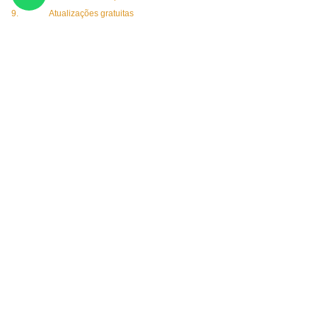
Atualizações gratuitas​
CURSO PRESENCIAL
Encontro de 2 dias imersivo
60% prática passo a passo
40% de teoria explicativa
1 sessão de mentoria gratuita​
Consulte nossas próximas turmas
disponíveis