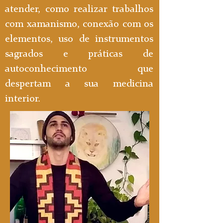
atender, como realizar trabalhos
com xamanismo, conexão com os
elementos, uso de instrumentos
sagrados e práticas de
autoconhecimento que
despertam a sua medicina
interior.