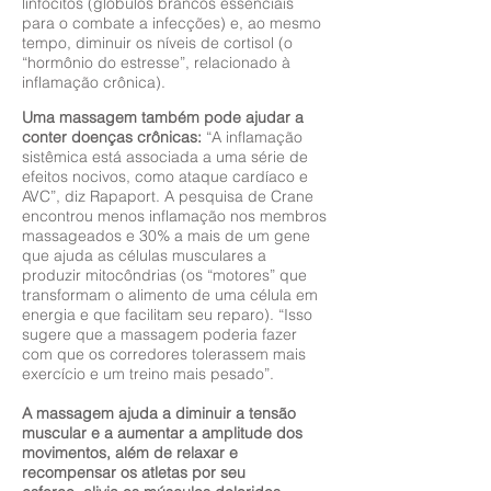
linfócitos (glóbulos brancos essenciais
para o combate a infecções) e, ao mesmo
tempo, diminuir os níveis de cortisol (o
“hormônio do estresse”, relacionado à
inflamação crônica).
Uma massagem também pode ajudar a
conter doenças crônicas:
“A inflamação
sistêmica está associada a uma série de
efeitos nocivos, como ataque cardíaco e
AVC”, diz Rapaport. A pesquisa de Crane
encontrou menos inflamação nos membros
massageados e 30% a mais de um gene
que ajuda as células musculares a
produzir mitocôndrias (os “motores” que
transformam o alimento de uma célula em
energia e que facilitam seu reparo). “Isso
sugere que a massagem poderia fazer
com que os corredores tolerassem mais
exercício e um treino mais pesado”.
A massagem ajuda a diminuir a tensão
muscular e a aumentar a amplitude dos
movimentos, além de relaxar e
recompensar os atletas por seu