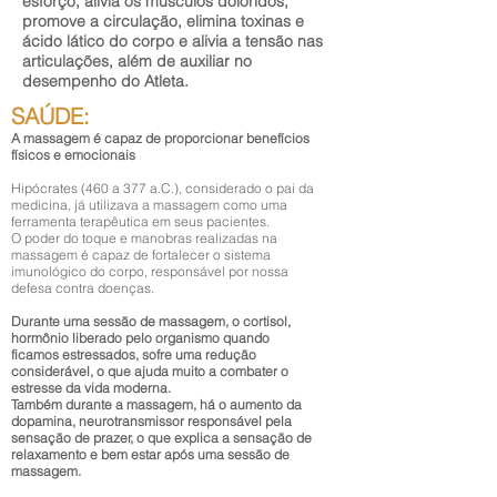
esforço,
alivia os músculos doloridos,
promove a circulação, elimina toxinas e
ácido lático do corpo e alivia a tensão nas
articulações, além de auxiliar no
desempenho do Atleta.
SAÚDE:
A massagem é capaz de proporcionar benefícios
físicos e emocionais
Hipócrates (460 a 377 a.C.), considerado o pai da
medicina, já utilizava a massagem como uma
ferramenta terapêutica em seus pacientes.
O poder do toque e manobras realizadas na
massagem é capaz de fortalecer o sistema
imunológico do corpo, responsável por nossa
defesa contra doenças.
Durante uma sessão de massagem, o cortisol,
hormônio liberado pelo organismo quando
ficamos estressados, sofre uma redução
considerável, o que ajuda muito a combater o
estresse da vida moderna.
Também durante a massagem, há o aumento da
dopamina, neurotransmissor responsável pela
sensação de prazer, o que explica a sensação de
relaxamento e bem estar após uma sessão de
massagem.