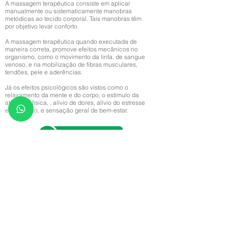
A massagem terapêutica consiste em aplicar
manualmente ou sistematicamente manobras
metódicas ao tecido corporal. Tais manobras têm
por objetivo levar conforto.
A massagem terapêutica quando executada de
maneira correta, promove efeitos mecânicos no
organismo, como o movimento da linfa, de sangue
venoso, e na mobilização de fibras musculares,
tendões, pele e aderências.
Já os efeitos psicológicos são vistos como o
relaxamento da mente e do corpo, o estímulo da
atividade física, , alívio de dores, alívio do estresse
e da tensão, e sensação geral de bem-estar.
Cursos de Formação Profissional e
de Autoconhecimento com inscrições
gratuitas, basta clicar na imagem do
curso de seu interesse.