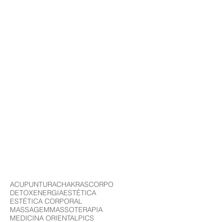
ACUPUNTURA
CHAKRAS
CORPO
DETOX
ENERGIA
ESTÉTICA
ESTÉTICA CORPORAL
MASSAGEM
MASSOTERAPIA
MEDICINA ORIENTAL
PICS