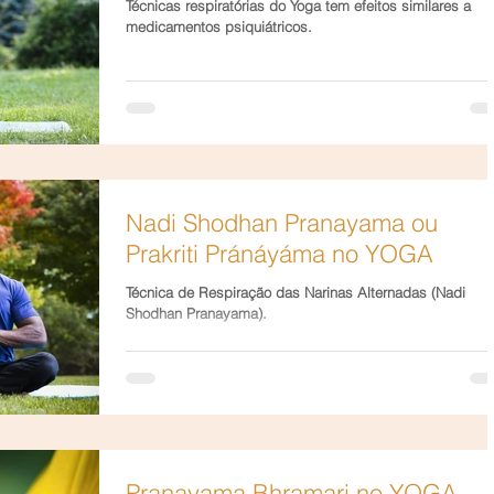
Técnicas respiratórias do Yoga tem efeitos similares a
medicamentos psiquiátricos.
Nadi Shodhan Pranayama ou
Prakriti Pránáyáma no YOGA
Técnica de Respiração das Narinas Alternadas (Nadi
Shodhan Pranayama).
Pranayama Bhramari no YOGA