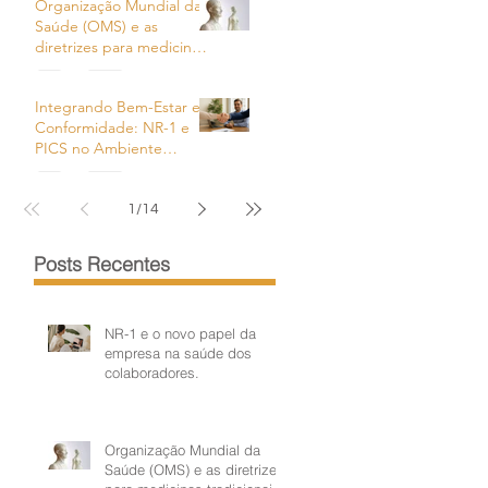
Organização Mundial da
um
Saúde (OMS) e as
diretrizes para medicinas
tradicionais referente as
Praticas Complementares
Integrando Bem-Estar e
e Integrativas em Saúde
Conformidade: NR-1 e
(PICS)
PICS no Ambiente
Corporativo
1
/
14
Posts Recentes
NR-1 e o novo papel da
empresa na saúde dos
colaboradores.
a
Organização Mundial da
Saúde (OMS) e as diretrizes