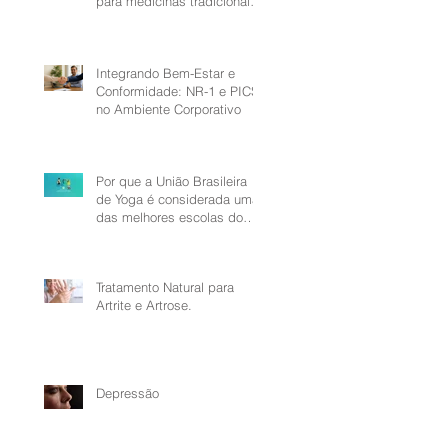
para medicinas tradicionais
referente as Praticas
Complementares e
Integrativas em Saúde
(PICS)
Integrando Bem-Estar e
Conformidade: NR-1 e PICS
no Ambiente Corporativo
Por que a União Brasileira
de Yoga é considerada uma
das melhores escolas do
Brasil?
Tratamento Natural para
Artrite e Artrose.
Depressão