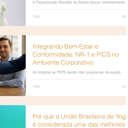
Praticas Complementares e
A Organização Mundial da Saúde lançou recentemente 
Integrativas em Saúde (PICS)
marco global.
Integrando Bem-Estar e
Conformidade: NR-1 e PICS no
Ambiente Corporativo
Ao integrar as PICS dentro dos programas de saúde
ocupacional e ações de bem-estar, a empresa atende às
exigências da NR-1.
Por que a União Brasileira de Yog
é considerada uma das melhores